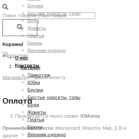
Блузки
Бюстье, корсеты, топы
Поиск товаров
Боди
Жакеты
Платья
Брюки
Корзина
Верхняя одежда
О нас
Контакты
Каталог
Трикотаж
Магазин
Доставка и оплата
Юбки
Блузки
Бюстье, корсеты, топы
Оплата
Боди
Жакеты
Производится через сервис
ЮMoney
Платья
Брюки
Принимаем к оплате:
Mastercard, Maestro, Мир, JCB и
Верхняя одежда
другие