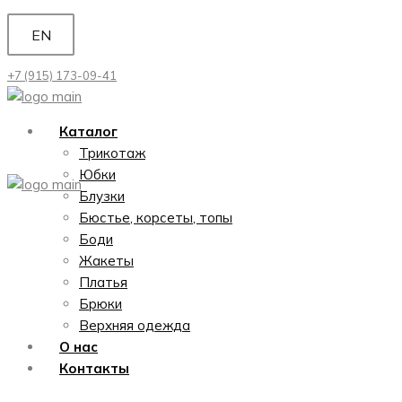
Перейти
EN
к
содержимому
+7 (915) 173-09-41
Каталог
Трикотаж
Юбки
Блузки
Бюстье, корсеты, топы
Боди
Жакеты
Платья
Брюки
Верхняя одежда
О нас
Контакты