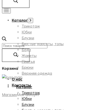
Каталог
Показать
подменю
Трикотаж
Юбки
Блузки
Бюстье, корсеты, топы
Поиск
Боди
товаров
Жакеты
Платья
Брюки
Корзина
Верхняя одежда
О нас
Контакты
Каталог
Трикотаж
Магазин
Мой аккаунт
Юбки
Блузки