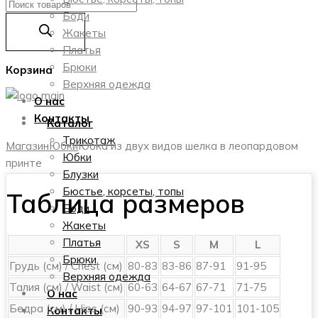
Поиск
Боди
товаров
Жакеты
Платья
Брюки
Корзина
Верхняя одежда
О нас
Контакты
Каталог
Трикотаж
Магазин
Юбки
Юбка из двух видов шелка в леопардовом
Юбки
принте
Блузки
Бюстье, корсеты, топы
Таблица размеров
Боди
Жакеты
Платья
XS
S
M
L
Брюки
Грудь (см) / Chest (см)
80-83
83-86
87-91
91-95
Верхняя одежда
Талия (см) / Waist (см)
60-63
64-67
67-71
71-75
О нас
Бедра (см) / Hips (см)
90-93
94-97
97-101
101-105
Контакты