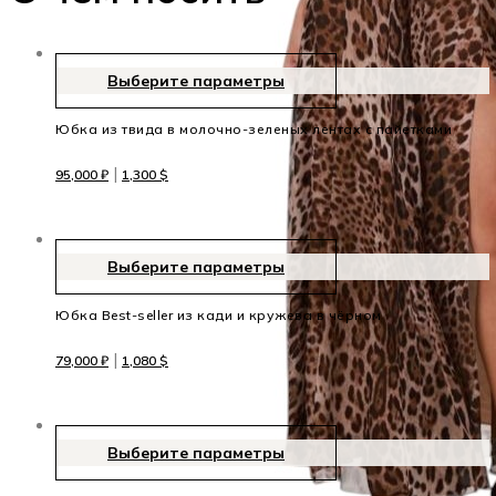
Выберите параметры
Юбка из твида в молочно-зеленых лентах с пайетками
|
95,000
₽
1,300
$
Выберите параметры
Юбка Best-seller из кади и кружева в чёрном
|
79,000
₽
1,080
$
Выберите параметры