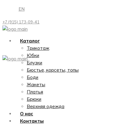
Перейти
EN
к
содержимому
+7 (915) 173-09-41
Каталог
Трикотаж
Юбки
Блузки
Бюстье, корсеты, топы
Боди
Жакеты
Платья
Брюки
Верхняя одежда
О нас
Контакты