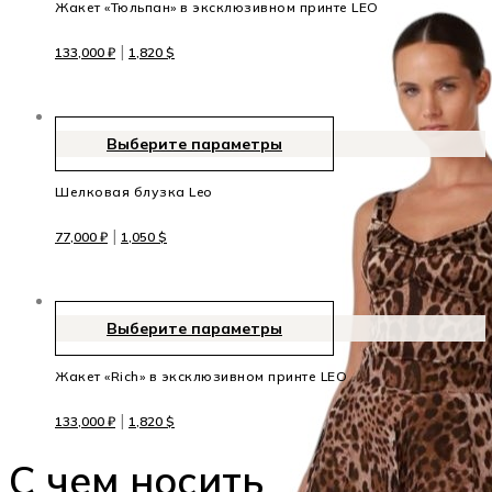
Жакет «Тюльпан» в эксклюзивном принте LEO
|
133,000
₽
1,820
$
Выберите параметры
Шелковая блузка Leo
|
77,000
₽
1,050
$
Выберите параметры
Жакет «Rich» в эксклюзивном принте LEO
|
133,000
₽
1,820
$
C чем носить