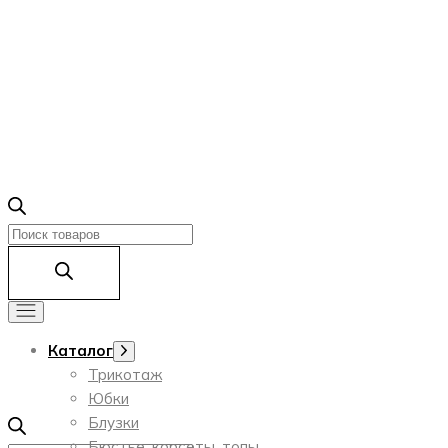
Поиск
товаров
Каталог
Показать
подменю
Трикотаж
Юбки
Блузки
Бюстье, корсеты, топы