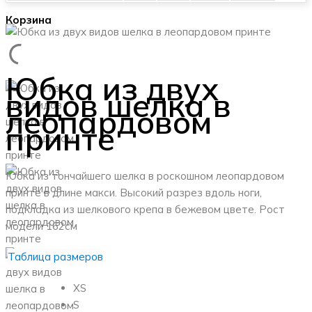
Корзина
Юбка из двух
видов шелка в
леопардовом
принте
Юбка из тончайшего шелка в роскошном леопардовом
принте в длине макси. Высокий разрез вдоль ноги,
подкладка из шелкового крепа в бежевом цвете.
Рост
модели 162см
Таблица размеров
XS
S