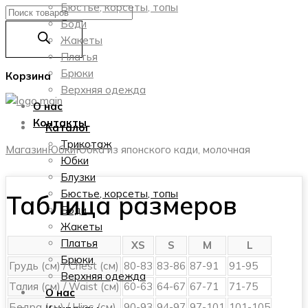
Бюстье, корсеты, топы
Поиск
Боди
товаров
Жакеты
Платья
Брюки
Корзина
Верхняя одежда
О нас
Контакты
Каталог
Трикотаж
Магазин
Юбки
Юбка из японского кади, молочная
Юбки
Блузки
Бюстье, корсеты, топы
Таблица размеров
Боди
Жакеты
Платья
XS
S
M
L
Брюки
Грудь (см) / Chest (см)
80-83
83-86
87-91
91-95
Верхняя одежда
Талия (см) / Waist (см)
60-63
64-67
67-71
71-75
О нас
Бедра (см) / Hips (см)
90-93
94-97
97-101
101-105