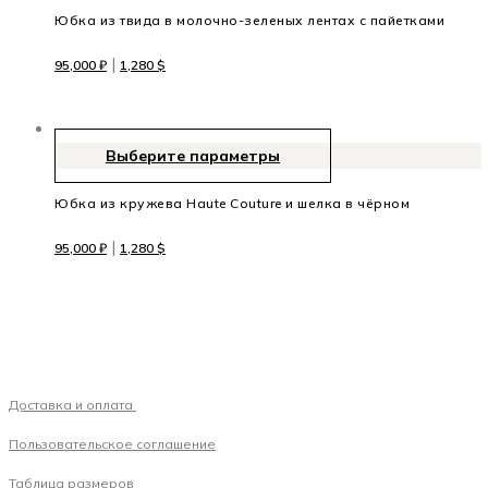
Юбка из твида в молочно-зеленых лентах с пайетками
|
95,000
₽
1,280
$
Выберите параметры
Юбка из кружева Haute Couture и шелка в чёрном
|
95,000
₽
1,280
$
Доставка и оплата
Пользовательское соглашение
Таблица размеров