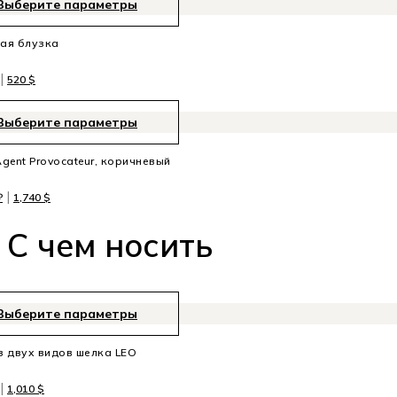
Выберите параметры
ая блузка
|
520
$
Выберите параметры
gent Provocateur, коричневый
|
₽
1,740
$
C чем носить
Выберите параметры
 двух видов шелка LEO
|
1,010
$