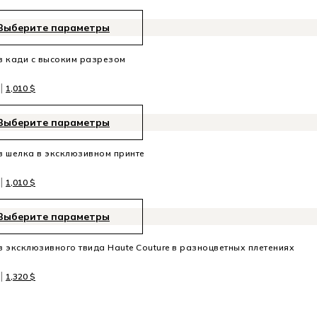
Выберите параметры
 кади с высоким разрезом
|
1,010
$
Выберите параметры
 шелка в эксклюзивном принте
|
1,010
$
Выберите параметры
 эксклюзивного твида Haute Couture в разноцветных плетениях
|
1,320
$