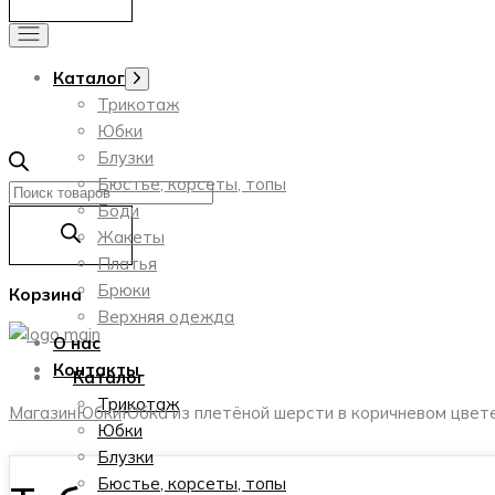
Каталог
Показать
подменю
Трикотаж
Юбки
Блузки
Бюстье, корсеты, топы
Поиск
Боди
товаров
Жакеты
Платья
Брюки
Корзина
Верхняя одежда
О нас
Контакты
Каталог
Трикотаж
Магазин
Юбки
Юбка из плетёной шерсти в коричневом цвет
Юбки
Блузки
Бюстье, корсеты, топы