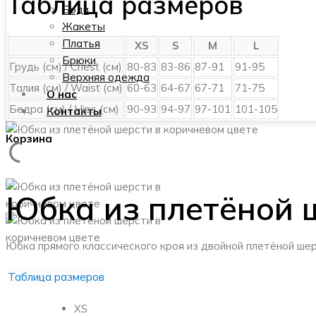
Таблица размеров
Боди
Жакеты
Платья
XS
S
M
L
Брюки
Грудь (см) / Chest (см)
80-83
83-86
87-91
91-95
Верхняя одежда
Талия (см) / Waist (см)
60-63
64-67
67-71
71-75
О нас
Бедра (см) / Hips (см)
90-93
94-97
97-101
101-105
Контакты
Корзина
Юбка из плетёной 
Юбка прямого классического кроя из двойной плетёной шер
Таблица размеров
XS