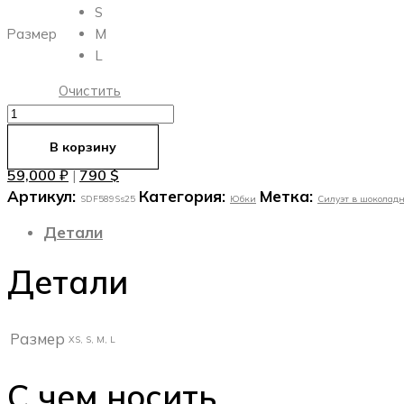
S
Размер
M
L
Очистить
Количество
товара
В корзину
Юбка
59,000
₽
790
$
|
из
Артикул:
Категория:
Метка:
плетёной
SDF589Ss25
Юбки
Силуэт в шоколадн
шерсти
Детали
в
коричневом
Детали
цвете
Размер
XS, S, M, L
С чем носить