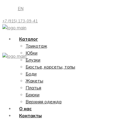
Перейти
EN
к
содержимому
+7 (915) 173-09-41
Каталог
Трикотаж
Юбки
Блузки
Бюстье, корсеты, топы
Боди
Жакеты
Платья
Брюки
Верхняя одежда
О нас
Контакты