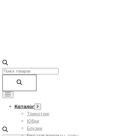
Поиск
товаров
Каталог
Показать
подменю
Трикотаж
Юбки
Блузки
Бюстье, корсеты, топы