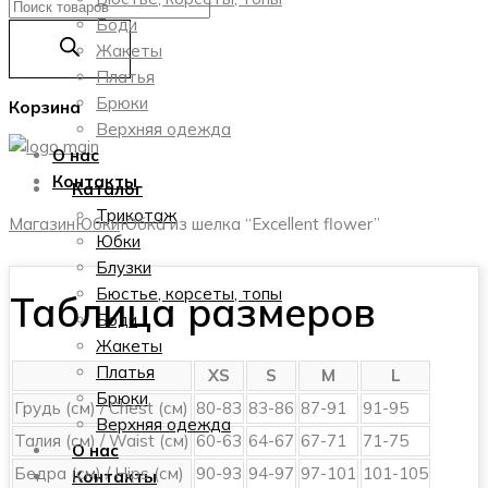
Поиск
Боди
товаров
Жакеты
Платья
Брюки
Корзина
Верхняя одежда
О нас
Контакты
Каталог
Трикотаж
Магазин
Юбки
Юбка из шелка “Excellent flower”
Юбки
Блузки
Бюстье, корсеты, топы
Таблица размеров
Боди
Жакеты
Платья
XS
S
M
L
Брюки
Грудь (см) / Chest (см)
80-83
83-86
87-91
91-95
Верхняя одежда
Талия (см) / Waist (см)
60-63
64-67
67-71
71-75
О нас
Бедра (см) / Hips (см)
90-93
94-97
97-101
101-105
Контакты