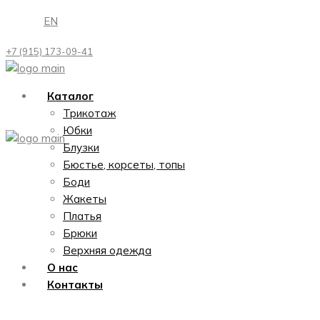
Перейти
EN
к
содержимому
+7 (915) 173-09-41
Каталог
Трикотаж
Юбки
Блузки
Бюстье, корсеты, топы
Боди
Жакеты
Платья
Брюки
Верхняя одежда
О нас
Контакты