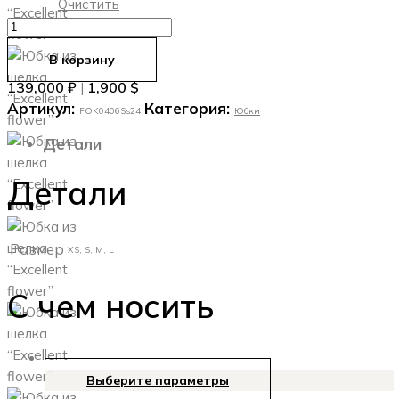
Очистить
Количество
товара
В корзину
Юбка
139,000
₽
1,900
$
|
из
Артикул:
Категория:
шелка
FOK0406Ss24
Юбки
“Excellent
Детали
flower”
Детали
Размер
XS, S, M, L
С чем носить
Выберите параметры