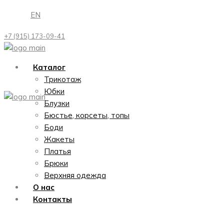
Перейти
EN
к
содержимому
+7 (915) 173-09-41
Каталог
Трикотаж
Юбки
Блузки
Бюстье, корсеты, топы
Боди
Жакеты
Платья
Брюки
Верхняя одежда
О нас
Контакты