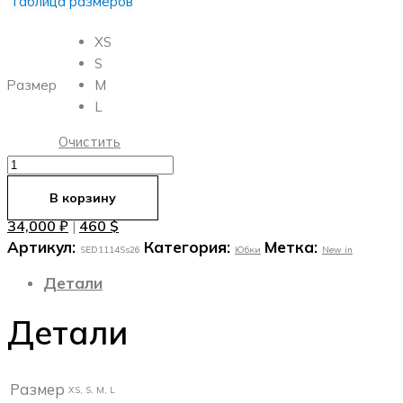
Таблица размеров
XS
S
Размер
M
L
Очистить
Количество
товара
В корзину
Юбка
34,000
₽
460
$
|
из
Артикул:
Категория:
Метка:
шоколадного
SED1114Ss26
Юбки
New in
кади
Детали
Детали
Размер
XS, S, M, L