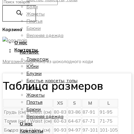
Поиск
Боди
товаров
Жакеты
Платья
Брюки
Корзина
Верхняя одежда
О нас
Контакты
Каталог
Трикотаж
Магазин
Юбки
Юбка из шоколадного кади
Юбки
Блузки
Бюстье, корсеты, топы
Таблица размеров
Боди
Жакеты
Платья
XS
S
M
L
Брюки
Грудь (см) / Chest (см)
80-83
83-86
87-91
91-95
Верхняя одежда
Талия (см) / Waist (см)
60-63
64-67
67-71
71-75
О нас
Бедра (см) / Hips (см)
90-93
94-97
97-101
101-105
Контакты