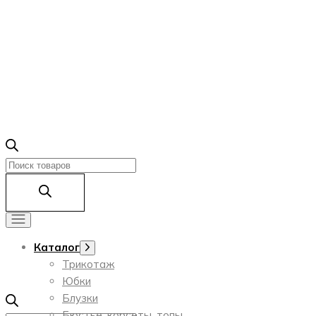
Поиск
товаров
Каталог
Показать
подменю
Трикотаж
Юбки
Блузки
Бюстье, корсеты, топы