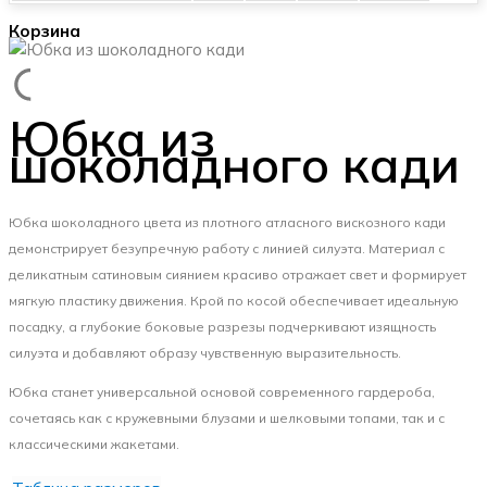
Корзина
Юбка из
шоколадного кади
Юбка шоколадного цвета из плотного атласного вискозного кади
демонстрирует безупречную работу с линией силуэта. Материал с
деликатным сатиновым сиянием красиво отражает свет и формирует
мягкую пластику движения. Крой по косой обеспечивает идеальную
посадку, а глубокие боковые разрезы подчеркивают изящность
силуэта и добавляют образу чувственную выразительность.
Юбка станет универсальной основой современного гардероба,
сочетаясь как с кружевными блузами и шелковыми топами, так и с
классическими жакетами.