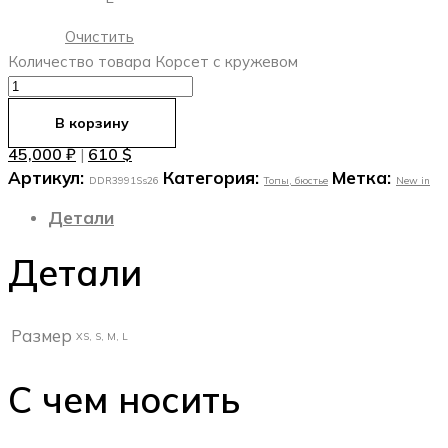
Очистить
Количество товара Корсет с кружевом
В корзину
45,000
₽
610
$
|
Артикул:
Категория:
Метка:
DDR3991Ss26
Топы, бюстье
New in
Детали
Детали
Размер
XS, S, M, L
С чем носить