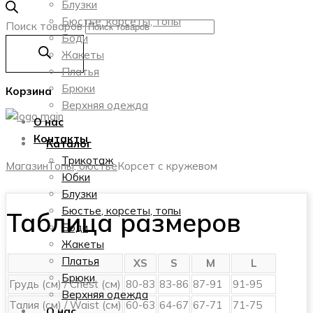
Блузки
Бюстье, корсеты, топы
Поиск товаров
Боди
Жакеты
Платья
Брюки
Корзина
Верхняя одежда
О нас
Контакты
Каталог
Трикотаж
Магазин
Топы, бюстье
Корсет с кружевом
Юбки
Блузки
Бюстье, корсеты, топы
Таблица размеров
Боди
Жакеты
Платья
XS
S
M
L
Брюки
Грудь (см) / Chest (см)
80-83
83-86
87-91
91-95
Верхняя одежда
Талия (см) / Waist (см)
60-63
64-67
67-71
71-75
О нас