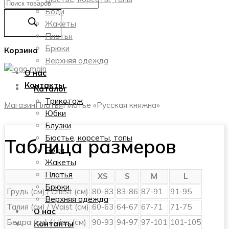
Поиск
Боди
товаров
Жакеты
Платья
Брюки
Корзина
Верхняя одежда
О нас
Контакты
Каталог
Трикотаж
Магазин
Платья
Платье «Русская княжна»
Юбки
Блузки
Бюстье, корсеты, топы
Таблица размеров
Боди
Жакеты
Платья
XS
S
M
L
Брюки
Грудь (см) / Chest (см)
80-83
83-86
87-91
91-95
Верхняя одежда
Талия (см) / Waist (см)
60-63
64-67
67-71
71-75
О нас
Бедра (см) / Hips (см)
90-93
94-97
97-101
101-105
Контакты