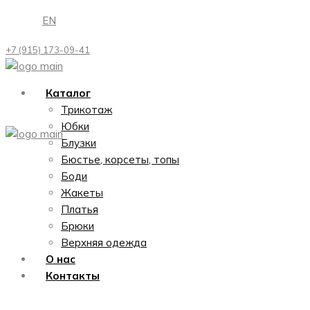
Перейти
EN
к
содержимому
+7 (915) 173-09-41
Каталог
Трикотаж
Юбки
Блузки
Бюстье, корсеты, топы
Боди
Жакеты
Платья
Брюки
Верхняя одежда
О нас
Контакты