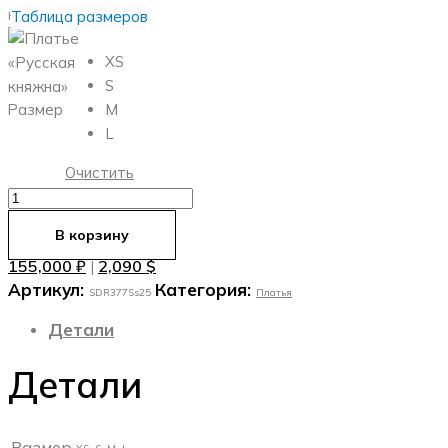
Таблица размеров
XS
S
Размер
M
L
Очистить
Количество
товара
В корзину
Платье
155,000
₽
2,090
$
|
«Русская
Артикул:
Категория:
княжна»
SDR377Ss25
Платья
Детали
Детали
Размер