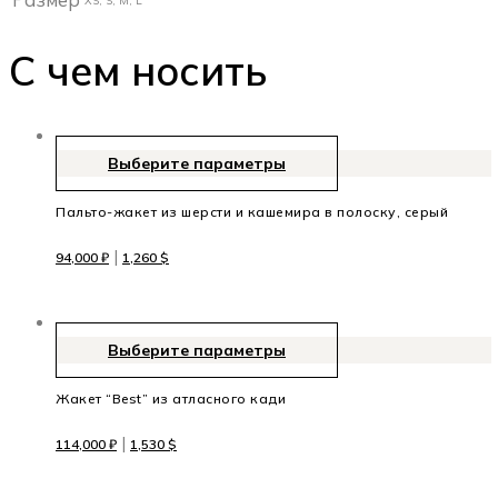
XS, S, M, L
С чем носить
Выберите параметры
Пальто-жакет из шерсти и кашемира в полоску, серый
|
94,000
₽
1,260
$
Выберите параметры
Жакет “Best” из атласного кади
|
114,000
₽
1,530
$