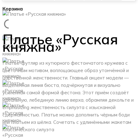
Корзина
Платье «Русская
княжна»
Платье-футляр из кутюрного фестончатого кружева с
цветочным мотивом, воплощающее образ утончённой и
царственной женственности. Главный акцент модели —
выделенная линия бюста, подчёркнутая и визуально
усиленная самой формой фестона. Этот приём создаёт
идеальную, лебединую линию верха, обрамляя декольте и
emphasizing женственность силуэта с изысканной
сдержанностью. Платье можно дополнить чёрным боди
или платьем из шёлка. Сочетать с удлинёнными жакетам
классического силуэта