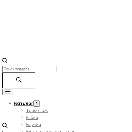
Поиск
товаров
Каталог
Показать
подменю
Трикотаж
Юбки
Блузки
Бюстье, корсеты, топы